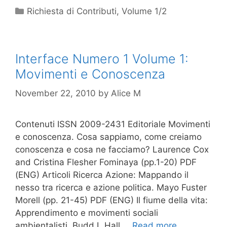
Categories
Richiesta di Contributi
,
Volume 1/2
Interface Numero 1 Volume 1:
Movimenti e Conoscenza
November 22, 2010
by
Alice M
Contenuti ISSN 2009-2431 Editoriale Movimenti
e conoscenza. Cosa sappiamo, come creiamo
conoscenza e cosa ne facciamo? Laurence Cox
and Cristina Flesher Fominaya (pp.1-20) PDF
(ENG) Articoli Ricerca Azione: Mappando il
nesso tra ricerca e azione politica. Mayo Fuster
Morell (pp. 21-45) PDF (ENG) Il fiume della vita:
Apprendimento e movimenti sociali
ambientalisti. Budd L Hall …
Read more