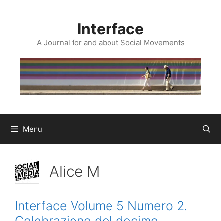
Skip
to
Interface
content
A Journal for and about Social Movements
Menu
Alice M
Interface Volume 5 Numero 2.
Celebrazione del decimo