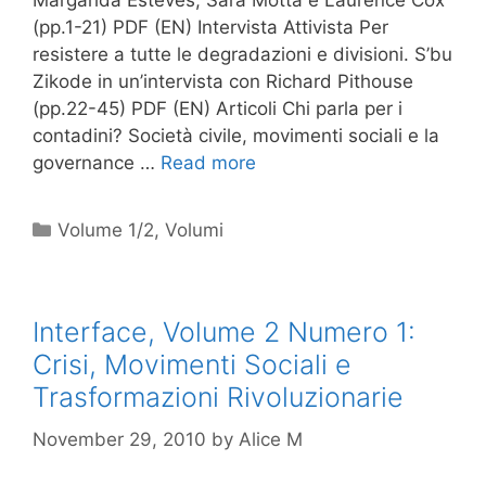
Margarida Esteves, Sara Motta e Laurence Cox
(pp.1-21) PDF (EN) Intervista Attivista Per
resistere a tutte le degradazioni e divisioni. S’bu
Zikode in un’intervista con Richard Pithouse
(pp.22-45) PDF (EN) Articoli Chi parla per i
contadini? Società civile, movimenti sociali e la
governance …
Read more
Categories
Volume 1/2
,
Volumi
Interface, Volume 2 Numero 1:
Crisi, Movimenti Sociali e
Trasformazioni Rivoluzionarie
November 29, 2010
by
Alice M