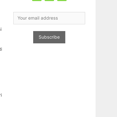
i
ti
i